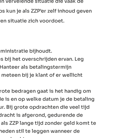
en vervelende situatie die vaak de
s kun je als ZZP’er zelf inhoud geven
en situatie zich voordoet.
ministratie bijhoudt.
s bij het overschrijden ervan. Leg
 Hanteer als betalingstermijn
meteen bij je klant of er wellicht
grote bedragen gaat is het handig om
de is en op welke datum je de betaling
r. Bij grote opdrachten die veel tijd
dracht is afgerond, gedurende de
ls ZZP lange tijd zonder geld komt te
heden stil te leggen wanneer de