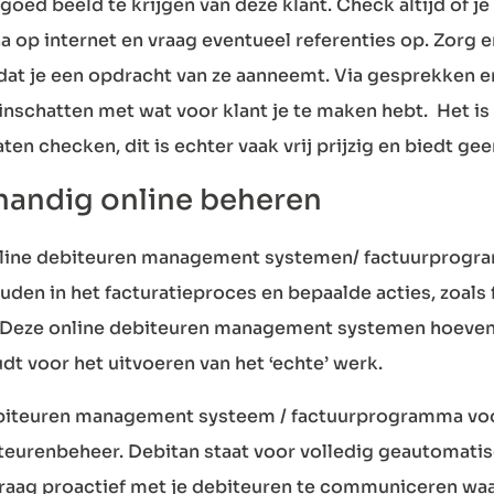
goed beeld te krijgen van deze klant. Check altijd of j
 op internet en vraag eventueel referenties op. Zorg e
at je een opdracht van ze aanneemt. Via gesprekken en
l inschatten met wat voor klant je te maken hebt. Het i
en checken, dit is echter vaak vrij prijzig en biedt gee
handig online beheren
nline debiteuren management systemen/ factuurprogra
den in het facturatieproces en bepaalde acties, zoals 
 Deze online debiteuren management systemen hoeven 
dt voor het uitvoeren van het ‘echte’ werk.
 debiteuren management systeem / factuurprogramma 
eurenbeheer. Debitan staat voor volledig geautomatise
 graag proactief met je debiteuren te communiceren wa