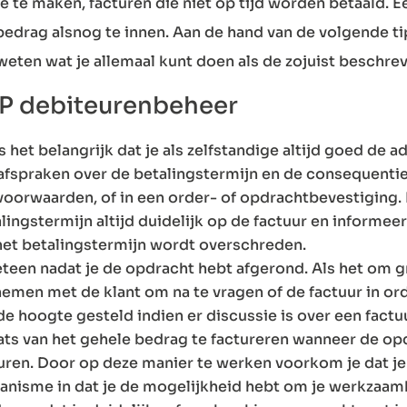
ee te maken, facturen die niet op tijd worden betaald. E
edrag alsnog te innen. Aan de hand van de volgende tip
weten wat je allemaal kunt doen als de zojuist beschrev
ZP debiteurenbeheer
et belangrijk dat je als zelfstandige altijd goed de ad
 afspraken over de betalingstermijn en de consequentie
 voorwaarden, of in een order- of opdrachtbevestiging.
ngstermijn altijd duidelijk op de factuur en informeer 
het betalingstermijn wordt overschreden.
meteen nadat je de opdracht hebt afgerond. Als het om 
nemen met de klant om na te vragen of de factuur in or
e hoogte gesteld indien er discussie is over een factuu
ats van het gehele bedrag te factureren wanneer de op
en. Door op deze manier te werken voorkom je dat je a
hanisme in dat je de mogelijkheid hebt om je werkzaam