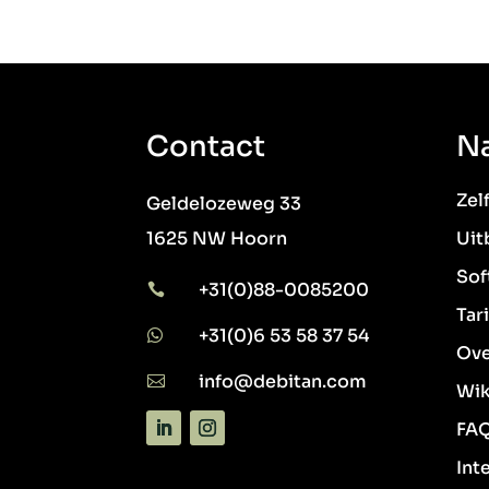
Contact
Na
Zel
Geldelozeweg 33
1625 NW Hoorn
Uit
Sof
+31(0)88-0085200

Tar
+31(0)6 53 58 37 54

Ove
info@debitan.com

Wik
FA
Int