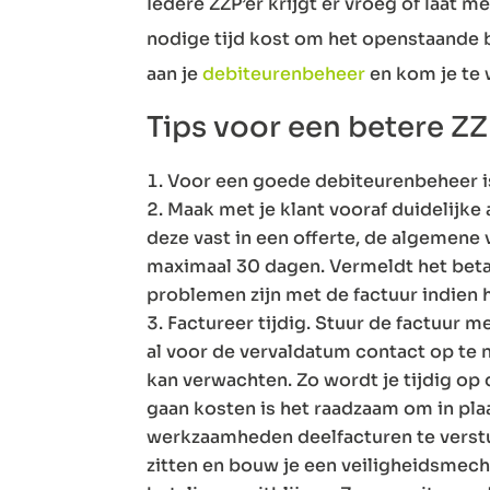
Iedere ZZP’er krijgt er vroeg of laat m
nodige tijd kost om het openstaande b
aan je
debiteurenbeheer
en kom je te 
Tips voor een betere Z
Voor een goede debiteurenbeheer is h
Maak met je klant vooraf duidelijke
deze vast in een offerte, de algemene
maximaal 30 dagen. Vermeldt het betali
problemen zijn met de factuur indien 
Factureer tijdig. Stuur de factuur 
al voor de vervaldatum contact op te 
kan verwachten. Zo wordt je tijdig op d
gaan kosten is het raadzaam om in pla
werkzaamheden deelfacturen te verstur
zitten en bouw je een veiligheidsmec